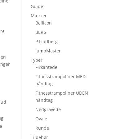
 dine
Guide
Mærker
Bellicon
ære
BERG
n
P Lindberg
JumpMaster
den
Typer
inger
Firkantede
Fitnesstrampoliner MED
håndtag
Fitnesstrampoliner UDEN
håndtag
 ud
Nedgravede
og
Ovale
ne
Runde
Tilbehør