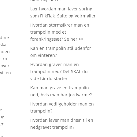
Lær hvordan man laver spring
som FlikFlak, Salto og Vejrmøller
Hvordan stormsikrer man en
trampolin med et
 dine
forankringssæt? Se her >>
skal
Kan en trampolin stå udenfor
anden
om vinteren?
e ro
Hvordan graver man en
dover
trampolin ned? Det SKAL du
vil en
vide før du starter
Kan man grave en trampolin
ned, hvis man har jordvarme?
Hvordan vedligeholder man en
ke
trampolin?
 og
Hvordan laver man dræn til en
 en
nedgravet trampolin?