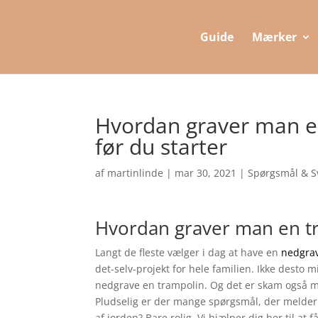
Guide
Mærker
Hvordan graver man e
før du starter
af
martinlinde
|
mar 30, 2021
|
Spørgsmål & S
Hvordan graver man en t
Langt de fleste vælger i dag at have en
nedgrav
det-selv-projekt for hele familien. Ikke desto 
nedgrave en trampolin. Og det er skam også m
Pludselig er der mange spørgsmål, der melder s
af jorden? Bare rolig. Vi hjælper dig her til at