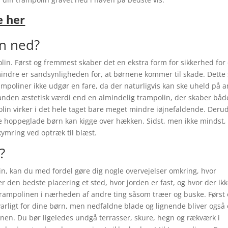
e her
en ned?
in. Først og fremmest skaber det en ekstra form for sikkerhed for
mindre er sandsynligheden for, at børnene kommer til skade. Dette 
rampoliner ikke udgør en fare, da der naturligvis kan ske uheld på 
anden æstetisk værdi end en almindelig trampolin, der skaber båd
in virker i det hele taget bare meget mindre iøjnefaldende. Deru
de hoppeglade børn kan kigge over hækken. Sidst, men ikke mindst, 
kymring ved optræk til blæst.
?
lin, kan du med fordel gøre dig nogle overvejelser omkring, hvor
r den bedste placering et sted, hvor jorden er fast, og hvor der ik
 trampolinen i nærheden af andre ting såsom træer og buske. Først
rligt for dine børn, men nedfaldne blade og lignende bliver også
nen. Du bør ligeledes undgå terrasser, skure, hegn og rækværk i