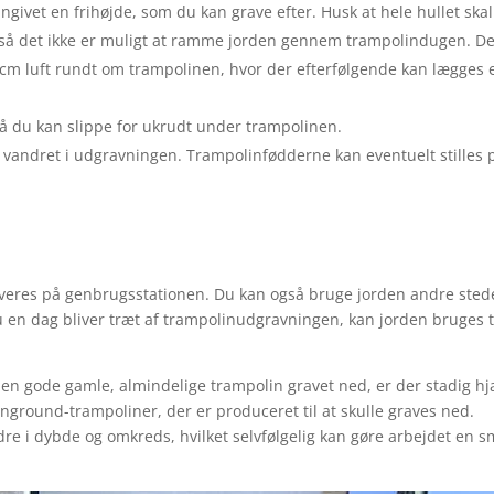
ngivet en frihøjde, som du kan grave efter. Husk at hele hullet skal
ok, så det ikke er muligt at ramme jorden gennem trampolindugen. D
cm luft rundt om trampolinen, hvor der efterfølgende kan lægges e
så du kan slippe for ukrudt under trampolinen.
t vandret i udgravningen. Trampolinfødderne kan eventuelt stilles 
everes på genbrugsstationen. Du kan også bruge jorden andre stede
 en dag bliver træt af trampolinudgravningen, kan jorden bruges ti
å den gode gamle, almindelige trampolin gravet ned, er der stadig h
nground-trampoliner, der er produceret til at skulle graves ned.
re i dybde og omkreds, hvilket selvfølgelig kan gøre arbejdet en s