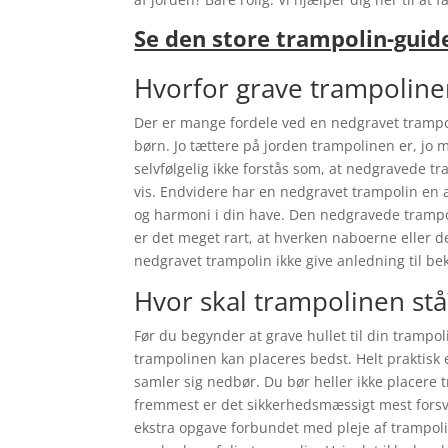
Se den store trampolin-guid
Hvorfor grave trampolin
Der er mange fordele ved en nedgravet trampol
børn. Jo tættere på jorden trampolinen er, jo 
selvfølgelig ikke forstås som, at nedgravede t
vis. Endvidere har en nedgravet trampolin en 
og harmoni i din have. Den nedgravede trampol
er det meget rart, at hverken naboerne eller 
nedgravet trampolin ikke give anledning til be
Hvor skal trampolinen stå
Før du begynder at grave hullet til din trampo
trampolinen kan placeres bedst. Helt praktisk e
samler sig nedbør. Du bør heller ikke placere
fremmest er det sikkerhedsmæssigt mest forsva
ekstra opgave forbundet med pleje af trampoli