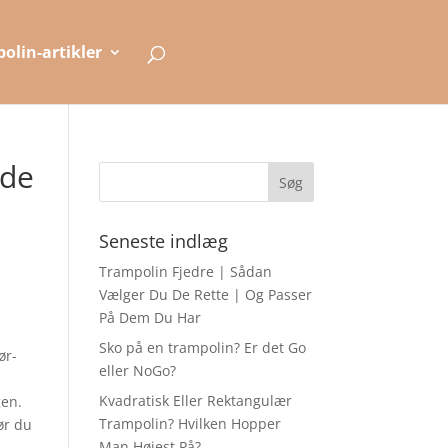
olin-artikler
ide
Seneste indlæg
Trampolin Fjedre | Sådan
Vælger Du De Rette | Og Passer
På Dem Du Har
Sko på en trampolin? Er det Go
ør-
eller NoGo?
Kvadratisk Eller Rektangulær
gen.
Trampolin? Hvilken Hopper
ør du
Man Højest På?