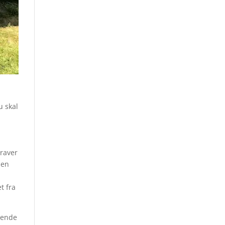
u skal
graver
ben
t fra
igende