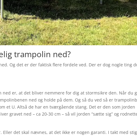
lig trampolin ned?
ed. Og det er der faktisk flere fordele ved. Der er dog nogle ting d
 ned er, at det bliver nemmere for dig at stormsikre den. Når du 
trampolinbenen ned og holde på dem. Og så du ved så er trampolin
som et U. Altså de har en tværgående stang. Det er den som jorden
iver gravet ned – ca 20-30 cm – så vil jorden “sætte sig” og rodnette
. Eller det skal nævnes, at det ikke er nogen garanti. I takt med st