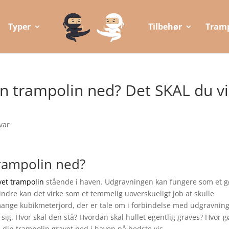
Typer
Tilbehør
Tramp
n trampolin ned? Det SKAL du v
var
rampolin ned?
et trampolin
stående i haven. Udgravningen kan fungere som et g
mindre kan det virke som et temmelig uoverskueligt job at skulle
ange kubikmeterjord, der er tale om i forbindelse med udgravnin
ig. Hvor skal den stå? Hvordan skal hullet egentlig graves? Hvor g
 få din trampolin gravet ned i haven på bedste vis.