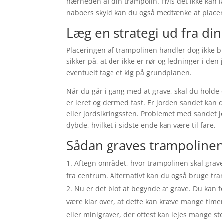
nærheden af din trampolin. Hvis det ikke kan l
naboers skyld kan du også medtænke at placere
Læg en strategi ud fra din
Placeringen af trampolinen handler dog ikke bl
sikker på, at der ikke er rør og ledninger i den jo
eventuelt tage et kig på grundplanen.
Når du går i gang med at grave, skal du holde 
er leret og dermed fast. Er jorden sandet kan 
eller jordsikringssten. Problemet med sandet jo
dybde, hvilket i sidste ende kan være til fare.
Sådan graves trampoline
Aftegn området, hvor trampolinen skal grav
fra centrum. Alternativt kan du også bruge tr
Nu er det blot at begynde at grave. Du kan
være klar over, at dette kan kræve mange tim
eller minigraver, der oftest kan lejes mange st