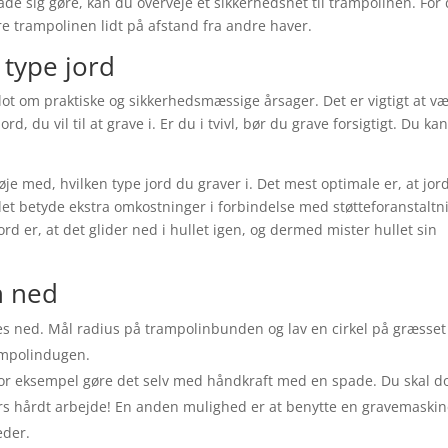
ade sig gøre, kan du overveje et sikkerhedsnet til trampolinen. For
 trampolinen lidt på afstand fra andre haver.
 type jord
ot om praktiske og sikkerhedsmæssige årsager. Det er vigtigt at v
rd, du vil til at grave i. Er du i tvivl, bør du grave forsigtigt. Du ka
øje med, hvilken type jord du graver i. Det mest optimale er, at jor
det betyde ekstra omkostninger i forbindelse med støtteforanstaltn
rd er, at det glider ned i hullet igen, og dermed mister hullet sin
n ned
es ned. Mål radius på trampolinbunden og lav en cirkel på græsset
ampolindugen.
 for eksempel gøre det selv med håndkraft med en spade. Du skal d
ers hårdt arbejde! En anden mulighed er at benytte en gravemaski
eder.