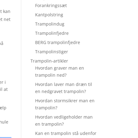
Forankringssæt
et kan
Kantpolstring
t net
Trampolindug
Trampolinfjedre
BERG trampolinfjedre
på
Trampolinstiger
Trampolin-artikler
Hvordan graver man en
trampolin ned?
r i
Hvordan laver man dræn til
l at
en nedgravet trampolin?
Hvordan stormsikrer man en
jælp
trampolin?
Hvordan vedligeholder man
mule
en trampolin?
Kan en trampolin stå udenfor