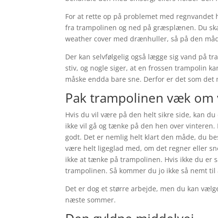
For at rette op på problemet med regnvandet h
fra trampolinen og ned på græsplænen. Du ska
weather cover med drænhuller, så på den måde 
Der kan selvfølgelig også lægge sig vand på tr
stiv, og nogle siger, at en frossen trampolin 
måske endda bare sne. Derfor er det som det m
Pak trampolinen væk om 
Hvis du vil være på den helt sikre side, kan d
ikke vil gå og tænke på den hen over vinteren. D
godt. Det er nemlig helt klart den måde, du be
være helt ligeglad med, om det regner eller sne
ikke at tænke på trampolinen. Hvis ikke du er så
trampolinen. Så kommer du jo ikke så nemt til 
Det er dog et større arbejde, men du kan vælg
næste sommer.