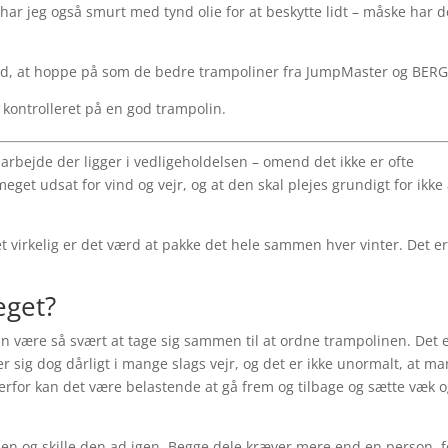
har jeg også smurt med tynd olie for at beskytte lidt – måske har d
 god, at hoppe på som de bedre trampoliner fra JumpMaster og BERG
kontrolleret på en god trampolin.
 arbejde der ligger i vedligeholdelsen – omend det ikke er ofte
meget udsat for vind og vejr, og at den skal plejes grundigt for ikke 
 virkelig er det værd at pakke det hele sammen hver vinter. Det e
eget?
n være så svært at tage sig sammen til at ordne trampolinen. Det e
er sig dog dårligt i mange slags vejr, og det er ikke unormalt, at ma
erfor kan det være belastende at gå frem og tilbage og sætte væk 
nen og skille den ad igen. Begge dele kræver mere end en person, f