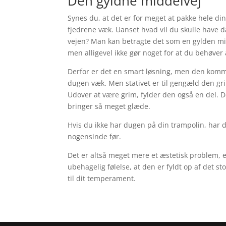
Den gyldne middelvej
Synes du, at det er for meget at pakke hele d
fjedrene væk. Uanset hvad vil du skulle have 
vejen? Man kan betragte det som en gylden midd
men alligevel ikke gør noget for at du behøver
Derfor er det en smart løsning, men den komme
dugen væk. Men stativet er til gengæld den gri
Udover at være grim, fylder den også en del. D
bringer så meget glæde.
Hvis du ikke har dugen på din trampolin, har 
nogensinde før.
Det er altså meget mere et æstetisk problem, e
ubehagelig følelse, at den er fyldt op af det s
til dit temperament.