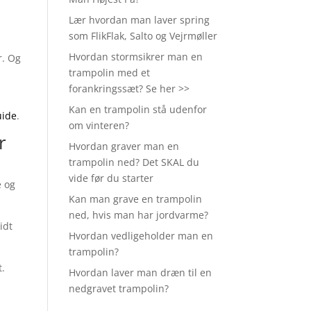
Lær hvordan man laver spring
som FlikFlak, Salto og Vejrmøller
Hvordan stormsikrer man en
r. Og
trampolin med et
forankringssæt? Se her >>
Kan en trampolin stå udenfor
uide
.
om vinteren?
r
Hvordan graver man en
trampolin ned? Det SKAL du
vide før du starter
e og
Kan man grave en trampolin
ned, hvis man har jordvarme?
idt
Hvordan vedligeholder man en
trampolin?
t.
Hvordan laver man dræn til en
nedgravet trampolin?