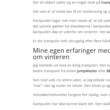
Der vil sikkert sætte sig en noget skidt på
tram
Det som er af metal kan få en misfarvning og s
Kantpuden tager nok mest skade af, at stå uden
det samme gælder for elastikkerne i kantpuden
kantpuden ikke er udenfor om vinteren. Her ka
Er din trampolin helt ubrugelig efter flere hår
Mine egen erfaringer med
om vinteren
Jeg startede ud med en billig trampolin. Den ka
bedre trampolin fra enten
JumpMaster
eller
B
Den stod ude i to vintre uden, at jeg pillede no
“mat” i det og ruster en smule. Den bliver jo og
Selvsikkerhedsnettet fungere fint stadig, men 
Kantpuden har ikke kunnet klare det. Den skalle