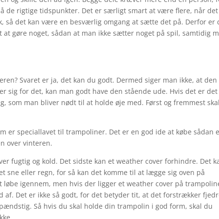
de rigtige tidspunkter. Det er særligt smart at være flere, når det
tisk, så det kan være en besværlig omgang at sætte det på. Derfor er 
t at gøre noget, sådan at man ikke sætter noget på spil, samtidig 
en? Svaret er ja, det kan du godt. Dermed siger man ikke, at den
mer sig for det, kan man godt have den stående ude. Hvis det er de
ng, som man bliver nødt til at holde øje med. Først og fremmest sk
m er speciallavet til trampoliner. Det er en god ide at købe sådan 
en over vinteren.
ver fugtig og kold. Det sidste kan et weather cover forhindre. Det k
t sne eller regn, for så kan det komme til at lægge sig oven på
løbe igennem, men hvis der ligger et weather cover på trampolin
f. Det er ikke så godt, for det betyder tit, at det forstrækker fjed
spændstig. Så hvis du skal holde din trampolin i god form, skal du
kke.