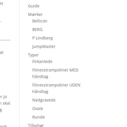
et
Guide
Mærker
.
Bellicon
BERG
P Lindberg
JumpMaster
at
Typer
Firkantede
r
Fitnesstrampoliner MED
håndtag
Fitnesstrampoliner UDEN
håndtag
r jo
Nedgravede
n skal
Ovale
og
Runde
Tilbehør
ordi