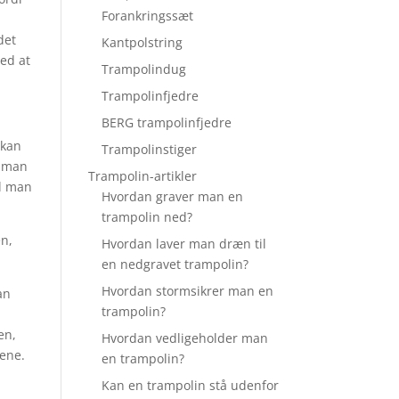
Forankringssæt
det
Kantpolstring
med at
Trampolindug
Trampolinfjedre
BERG trampolinfjedre
 kan
Trampolinstiger
t man
Trampolin-artikler
al man
Hvordan graver man en
trampolin ned?
en,
Hvordan laver man dræn til
en nedgravet trampolin?
Hvordan stormsikrer man en
an
trampolin?
en,
Hvordan vedligeholder man
rene.
en trampolin?
Kan en trampolin stå udenfor