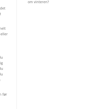
om vinteren?
ndet
t
helt
eller
du
ig
du
du
å
n før