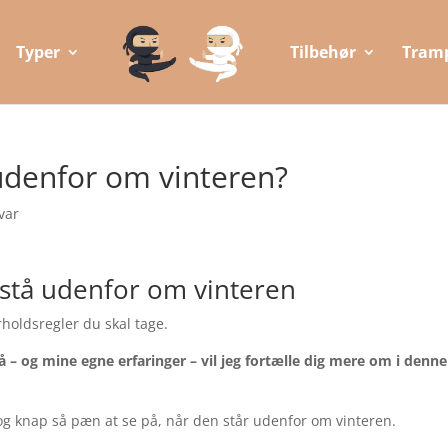
Typer
Tilbehør
Tramp
udenfor om vinteren?
var
 stå udenfor om vinteren
rholdsregler du skal tage.
– og mine egne erfaringer – vil jeg fortælle dig mere om i denne
t og knap så pæn at se på, når den står udenfor om vinteren.