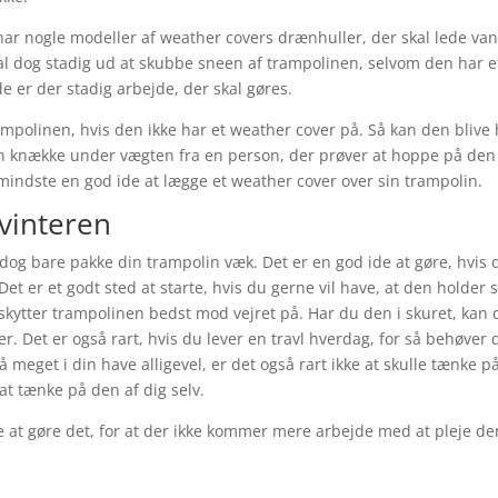
ar nogle modeller af weather covers drænhuller, der skal lede va
l dog stadig ud at skubbe sneen af trampolinen, selvom den har e
er der stadig arbejde, der skal gøres.
ampolinen, hvis den ikke har et weather cover på. Så kan den blive 
kan knække under vægten fra en person, der prøver at hoppe på den 
indste en god ide at lægge et weather cover over sin trampolin.
vinteren
u dog bare pakke din trampolin væk. Det er en god ide at gøre, hvis 
et er et godt sted at starte, hvis du gerne vil have, at den holder s
skytter trampolinen bedst mod vejret på. Har du den i skuret, kan 
r. Det er også rart, hvis du lever en travl hverdag, for så behøver 
 meget i din have alligevel, er det også rart ikke at skulle tænke p
at tænke på den af dig selv.
e at gøre det, for at der ikke kommer mere arbejde med at pleje de