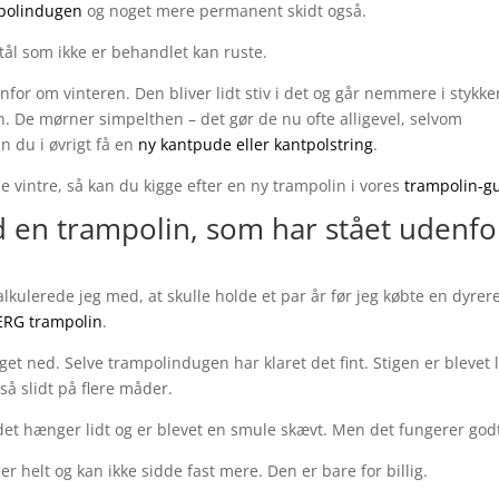
polindugen
og noget mere permanent skidt også.
tål som ikke er behandlet kan ruste.
for om vinteren. Den bliver lidt stiv i det og går nemmere i stykke
. De mørner simpelthen – det gør de nu ofte alligevel, selvom
n du i øvrigt få en
ny kantpude eller kantpolstring
.
de vintre, så kan du kigge efter en ny trampolin i vores
trampolin-g
 en trampolin, som har stået udenfo
lkulerede jeg med, at skulle holde et par år før jeg købte en dyrer
ERG trampolin
.
get ned. Selve trampolindugen har klaret det fint. Stigen er blevet l
så slidt på flere måder.
det hænger lidt og er blevet en smule skævt. Men det fungerer god
r helt og kan ikke sidde fast mere. Den er bare for billig.