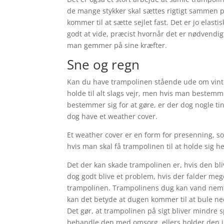
de mange stykker skal sættes rigtigt sammen på 
kommer til at sætte sejlet fast. Det er jo elas
godt at vide, præcist hvornår det er nødvendig
man gemmer på sine kræfter.
Sne og regn
Kan du have trampolinen stående ude om vinter
holde til alt slags vejr, men hvis man bestem
bestemmer sig for at gøre, er der dog nogle ti
dog have et weather cover.
Et weather cover er en form for presenning, so
hvis man skal få trampolinen til at holde sig h
Det der kan skade trampolinen er, hvis den bli
dog godt blive et problem, hvis der falder mege
trampolinen. Trampolinens dug kan vand nemt 
kan det betyde at dugen kommer til at bule ned a
Det gør, at trampolinen på sigt bliver mindre 
behandle den med omsorg, ellers holder den i