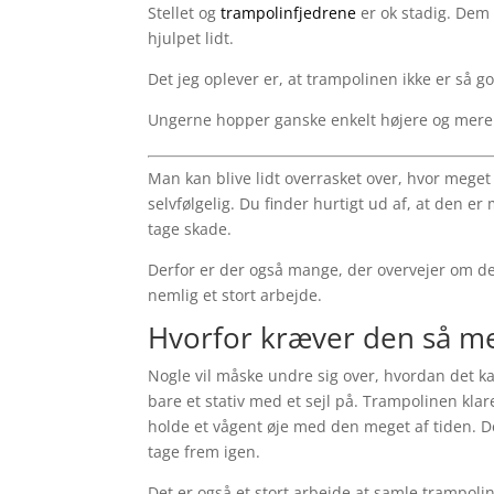
Stellet og
trampolinfjedrene
er ok stadig. Dem 
hjulpet lidt.
Det jeg oplever er, at trampolinen ikke er så
Ungerne hopper ganske enkelt højere og mere 
Man kan blive lidt overrasket over, hvor meget
selvfølgelig. Du finder hurtigt ud af, at den er 
tage skade.
Derfor er der også mange, der overvejer om det
nemlig et stort arbejde.
Hvorfor kræver den så m
Nogle vil måske undre sig over, hvordan det ka
bare et stativ med et sejl på. Trampolinen klar
holde et vågent øje med den meget af tiden. D
tage frem igen.
Det er også et stort arbejde at samle trampoli